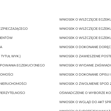
WNIOSEK O WSZCZĘCIE EGZEKU
EZPIECZAJĄCEGO
WNIOSEK O WSZCZĘCIE EGZEKU
IMENTÓW
WNIOSEK O WSZCZĘCIE EGZEKU
ZA
WNIOSEK O DOKONANIE DORĘC
TYTUŁ WYK.)
WNIOSEK O ZAWIESZENIE POS
ĘPOWANIA EGZEKUCYJNEGO
WNIOSEK O WYDANIE ZAŚWIADCZ
HOMOŚCI
WNIOSEK O DOKONANIE OPISU 
 NIERUCHOMOŚCI
WNIOSEK O ZWOLNIENIE SPOD
WIERZYTELNOŚCI
OŚWIADCZENIE O WYBORZE K
WNIOSEK O WGLĄD DO AKT SP