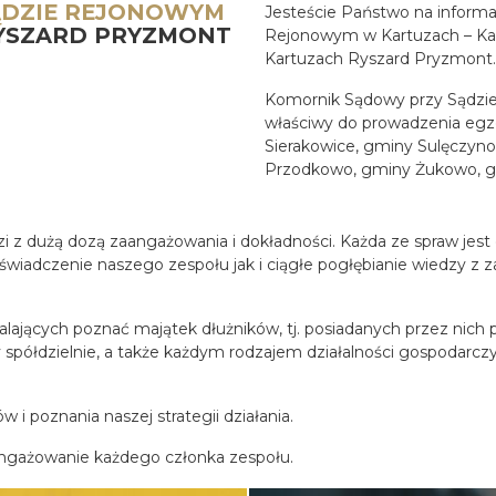
ĄDZIE REJONOWYM
Jesteście Państwo na informac
YSZARD PRYZMONT
Rejonowym w Kartuzach – Ka
Kartuzach Ryszard Pryzmont.
Komornik Sądowy przy Sądzi
właściwy do prowadzenia egze
Sierakowice, gminy Sulęczyn
Przodkowo, gminy Żukowo, g
 z dużą dozą zaangażowania i dokładności. Każda ze spraw jest dl
oświadczenie naszego zespołu jak i ciągłe pogłębianie wiedzy z
lających poznać majątek dłużników, tj. posiadanych przez nic
zy spółdzielnie, a także każdym rodzajem działalności gospodar
i poznania naszej strategii działania.
ngażowanie każdego członka zespołu.