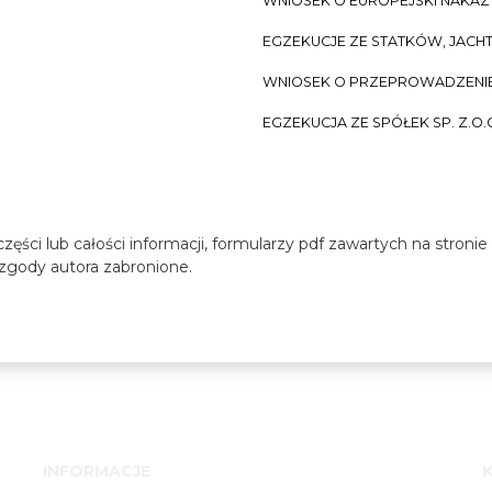
WNIOSEK O EUROPEJSKI NAKA
EGZEKUCJE ZE STATKÓW, JACH
WNIOSEK O PRZEPROWADZENIE 
EGZEKUCJA ZE SPÓŁEK SP. Z.O.
zęści lub całości informacji, formularzy pdf zawartych na stroni
z zgody autora zabronione.
INFORMACJE