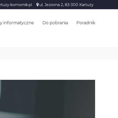
rtuzy-komornik.pl
ul. Jeziorna 2, 83-300 Kartuzy
y informatyczne
Do pobrania
Poradnik