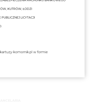
Z ZABEZPIECZENIA RACHUNKU BANKOWEGO
TÓW, KUTRÓW, ŁODZI
PUBLICZNEJ LICYTACJI
O.
e kartuzy-komornik.pl w formie
KANCELARIA