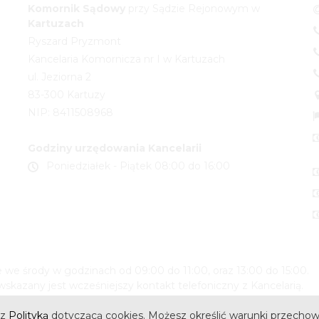
Komornik
Sądowy
przy Sądzie Rejonowym w
Kartuzach
Ryszard Pryzmont
Kancelaria Komornicza nr I w Kartuzach
ul. Jeziorna 2
83-300 Kartuzy
NIP: 8411508968
Godziny urzędowania Kancelarii
Poniedziałek - Piątek 08:00 do 16:00
we środy w godzinach od 09:00 do 11:00, oraz 13:00 do 15:00.
skazany jest wcześniejszy kontakt telefoniczny z Kancelarią.
 z
Polityką
dotyczącą cookies. Możesz określić warunki przechow