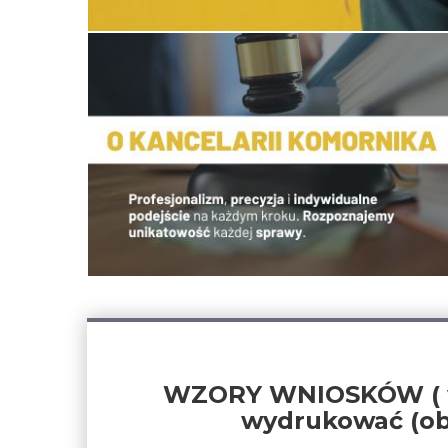
WZORY WNIOSKÓW ( wni
wydrukować (obo