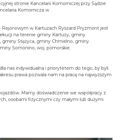
yjnej stronie Kancelarii Komorniczej przy Sądzie
ncelaria Komornicza w
e Rejonowym w Kartuzach Ryszard Pryzmont jest
kucji na terenie gminy Kartuzy, gminy
o, gminy Stężyca, gminy Chmielno, gminy
miny Somonino, woj. pomorskie.
a nas indywidualna i priorytetem do tego, by byli
 zakresu prawa pozwala nam na pracę na najwyższym
h pojazdów. Mamy doświadczenie we współpracy z
czych, osobami fizycznymi czy małymi lub dużymi