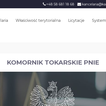
+48 58 681 18 68
kancelaria@ka
laria
Właściwość terytorialna
Licytacje
System
KOMORNIK TOKARSKIE PNIE