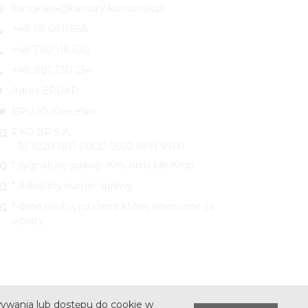
kancelaria@kartuzy-komornik.pl
+48 58 6811868
+48 730 116 630
+48 881 230 234
Adres EPUAP:
EPU ID Kancelarii:
PKO BP S.A.
81 1020 1811 0000 0502 0191 9760
* sygnaturę sprawy: Km, Kms lub Kmp
* dokładny numer sprawy
* dane osoby, na rzecz której wnoszone są
wpłaty
ywania lub dostępu do cookie w