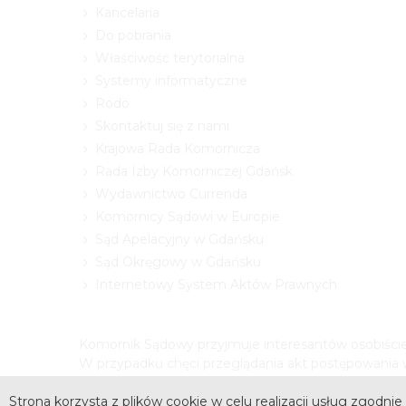
Kancelaria
Do pobrania
Właściwość terytorialna
Systemy informatyczne
Rodo
Skontaktuj się z nami
Krajowa Rada Komornicza
Rada Izby Komorniczej Gdańsk
Wydawnictwo Currenda
Komornicy Sądowi w Europie
Sąd Apelacyjny w Gdańsku
Sąd Okręgowy w Gdańsku
Internetowy System Aktów Prawnych
Komornik Sądowy przyjmuje interesantów osobiście 
W przypadku chęci przeglądania akt postępowania w
Strona korzysta z plików cookie w celu realizacji usług zgodnie