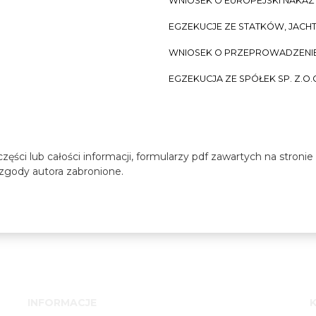
WNIOSEK O EUROPEJSKI NAKA
EGZEKUCJE ZE STATKÓW, JACH
WNIOSEK O PRZEPROWADZENIE 
EGZEKUCJA ZE SPÓŁEK SP. Z.O.
zęści lub całości informacji, formularzy pdf zawartych na stroni
z zgody autora zabronione.
INFORMACJE