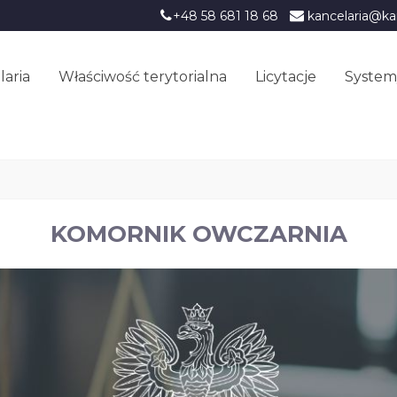
+48 58 681 18 68
kancelaria@ka
laria
Właściwość terytorialna
Licytacje
System
KOMORNIK OWCZARNIA