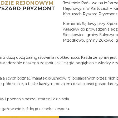
ĄDZIE REJONOWYM
Jesteście Państwo na informac
YSZARD PRYZMONT
Rejonowym w Kartuzach – Ka
Kartuzach Ryszard Pryzmont.
Komornik Sądowy przy Sądzi
właściwy do prowadzenia egze
Sierakowice, gminy Sulęczyn
Przodkowo, gminy Żukowo, g
 z dużą dozą zaangażowania i dokładności. Każda ze spraw jest dl
oświadczenie naszego zespołu jak i ciągłe pogłębianie wiedzy z
lających poznać majątek dłużników, tj. posiadanych przez nic
zy spółdzielnie, a także każdym rodzajem działalności gospodar
i poznania naszej strategii działania.
ngażowanie każdego członka zespołu.