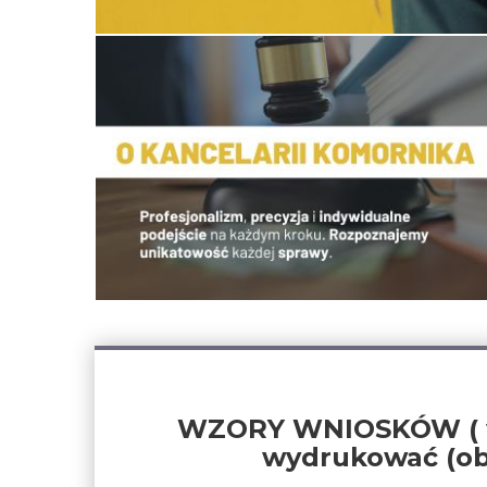
WZORY WNIOSKÓW ( wni
wydrukować (obo