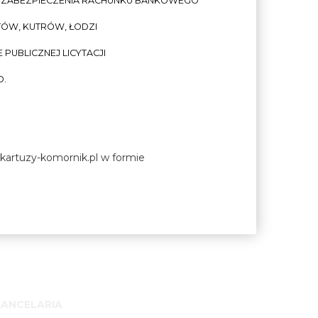
Z ZABEZPIECZENIA RACHUNKU BANKOWEGO
TÓW, KUTRÓW, ŁODZI
PUBLICZNEJ LICYTACJI
O.
e kartuzy-komornik.pl w formie
KANCELARIA