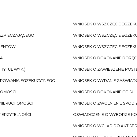
WNIOSEK O WSZCZĘCIE EGZEKU
EZPIECZAJĄCEGO
WNIOSEK O WSZCZĘCIE EGZEKU
IMENTÓW
WNIOSEK O WSZCZĘCIE EGZEKU
ZA
WNIOSEK O DOKONANIE DORĘC
TYTUŁ WYK.)
WNIOSEK O ZAWIESZENIE POS
ĘPOWANIA EGZEKUCYJNEGO
WNIOSEK O WYDANIE ZAŚWIADCZ
HOMOŚCI
WNIOSEK O DOKONANIE OPISU 
 NIERUCHOMOŚCI
WNIOSEK O ZWOLNIENIE SPOD
WIERZYTELNOŚCI
OŚWIADCZENIE O WYBORZE K
WNIOSEK O WGLĄD DO AKT SP