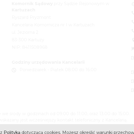
Komornik
Sądowy
przy Sądzie Rejonowym w
Kartuzach
Ryszard Pryzmont
Kancelaria Komornicza nr I w Kartuzach
ul. Jeziorna 2
83-300 Kartuzy
NIP: 8411508968
Godziny urzędowania Kancelarii
Poniedziałek - Piątek 08:00 do 16:00
we środy w godzinach od 09:00 do 11:00, oraz 13:00 do 15:00.
skazany jest wcześniejszy kontakt telefoniczny z Kancelarią.
 z
Polityką
dotyczącą cookies. Możesz określić warunki przechow