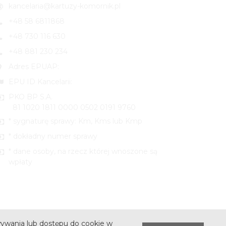
kancelaria@kartuzy-komornik.pl
+48 58 6811868
+48 730 116 630
+48 881 230 234
Adres EPUAP:
EPU ID Kancelarii:
PKO BP S.A.
81 1020 1811 0000 0502 0191 9760
* sygnaturę sprawy: Km, Kms lub Kmp
* dokładny numer sprawy
* dane osoby, na rzecz której wnoszone są
wpłaty
ywania lub dostępu do cookie w