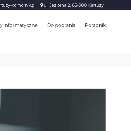
rtuzy-komornik.pl
ul. Jeziorna 2, 83-300 Kartuzy
y informatyczne
Do pobrania
Poradnik