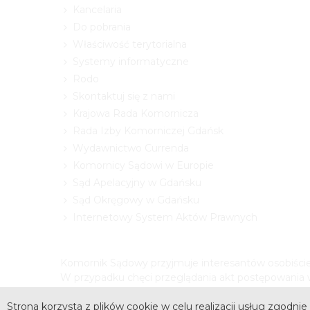
Kancelaria
Do pobrania
Właściwość terytorialna
Systemy informatyczne
Rodo
Skontaktuj się z nami
Krajowa Rada Komornicza
Rada Izby Komorniczej Gdańsk
Wydawnictwo Currenda
Komornicy Sądowi w Europie
Sąd Apelacyjny w Gdańsku
Sąd Okręgowy w Gdańsku
Internetowy System Aktów Prawnych
Komornik Sądowy przyjmuje interesantów osobiście 
W przypadku chęci przeglądania akt postępowania w
Strona korzysta z plików cookie w celu realizacji usług zgodnie