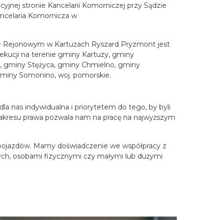
yjnej stronie Kancelarii Komorniczej przy Sądzie
ncelaria Komornicza w
e Rejonowym w Kartuzach Ryszard Pryzmont jest
kucji na terenie gminy Kartuzy, gminy
o, gminy Stężyca, gminy Chmielno, gminy
miny Somonino, woj. pomorskie.
a nas indywidualna i priorytetem do tego, by byli
 zakresu prawa pozwala nam na pracę na najwyższym
h pojazdów. Mamy doświadczenie we współpracy z
czych, osobami fizycznymi czy małymi lub dużymi