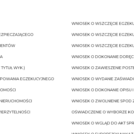
WNIOSEK O WSZCZĘCIE EGZEKU
EZPIECZAJĄCEGO
WNIOSEK O WSZCZĘCIE EGZEKU
IMENTÓW
WNIOSEK O WSZCZĘCIE EGZEKU
ZA
WNIOSEK O DOKONANIE DORĘC
TYTUŁ WYK.)
WNIOSEK O ZAWIESZENIE POS
ĘPOWANIA EGZEKUCYJNEGO
WNIOSEK O WYDANIE ZAŚWIADCZ
HOMOŚCI
WNIOSEK O DOKONANIE OPISU 
 NIERUCHOMOŚCI
WNIOSEK O ZWOLNIENIE SPOD
WIERZYTELNOŚCI
OŚWIADCZENIE O WYBORZE K
WNIOSEK O WGLĄD DO AKT SP