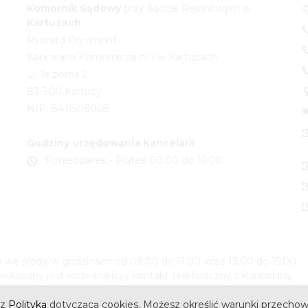
Komornik
Sądowy
przy Sądzie Rejonowym w
Kartuzach
Ryszard Pryzmont
Kancelaria Komornicza nr I w Kartuzach
ul. Jeziorna 2
83-300 Kartuzy
NIP: 8411508968
Godziny urzędowania Kancelarii
Poniedziałek - Piątek 08:00 do 16:00
we środy w godzinach od 09:00 do 11:00, oraz 13:00 do 15:00.
skazany jest wcześniejszy kontakt telefoniczny z Kancelarią.
 z
Polityką
dotyczącą cookies. Możesz określić warunki przechow