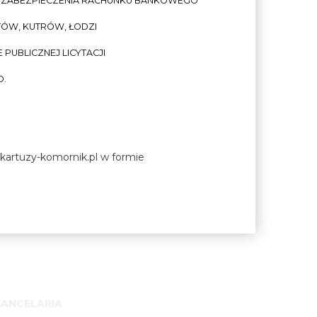
Z ZABEZPIECZENIA RACHUNKU BANKOWEGO
TÓW, KUTRÓW, ŁODZI
PUBLICZNEJ LICYTACJI
O.
e kartuzy-komornik.pl w formie
KANCELARIA