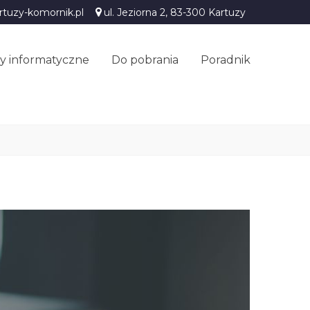
rtuzy-komornik.pl
ul. Jeziorna 2, 83-300 Kartuzy
y informatyczne
Do pobrania
Poradnik