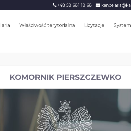
+48 58 681 18 68
kancelaria@ka
laria
Właściwość terytorialna
Licytacje
System
KOMORNIK PIERSZCZEWKO