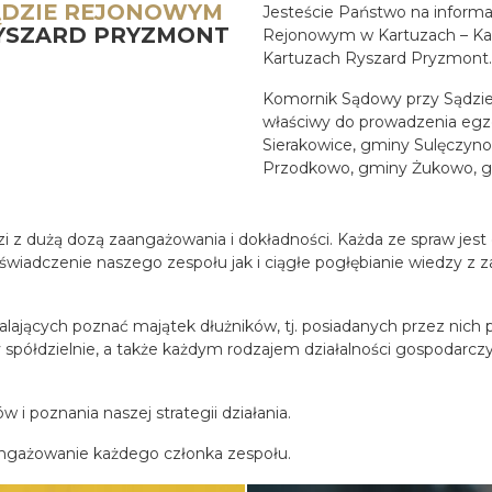
ĄDZIE REJONOWYM
Jesteście Państwo na informac
YSZARD PRYZMONT
Rejonowym w Kartuzach – Ka
Kartuzach Ryszard Pryzmont.
Komornik Sądowy przy Sądzi
właściwy do prowadzenia egze
Sierakowice, gminy Sulęczyn
Przodkowo, gminy Żukowo, g
 z dużą dozą zaangażowania i dokładności. Każda ze spraw jest dl
oświadczenie naszego zespołu jak i ciągłe pogłębianie wiedzy z
lających poznać majątek dłużników, tj. posiadanych przez nic
zy spółdzielnie, a także każdym rodzajem działalności gospodar
i poznania naszej strategii działania.
ngażowanie każdego członka zespołu.