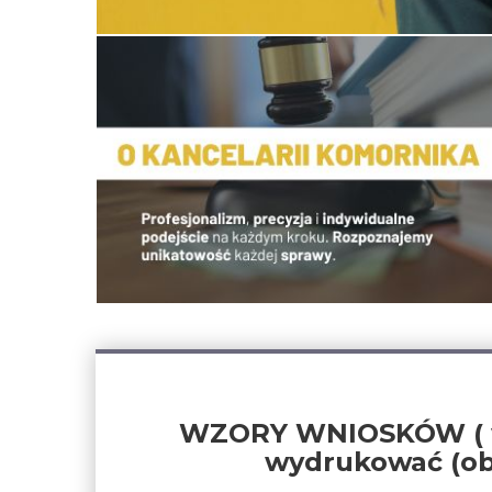
WZORY WNIOSKÓW ( wni
wydrukować (obo