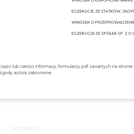
WNIOSEK O EUROPEJSKI NAKA
EGZEKUCJE ZE STATKÓW, JACH
WNIOSEK O PRZEPROWADZENIE 
EGZEKUCJA ZE SPÓŁEK SP. Z.O.
zęści lub całości informacji, formularzy pdf zawartych na stroni
z zgody autora zabronione.
INFORMACJE