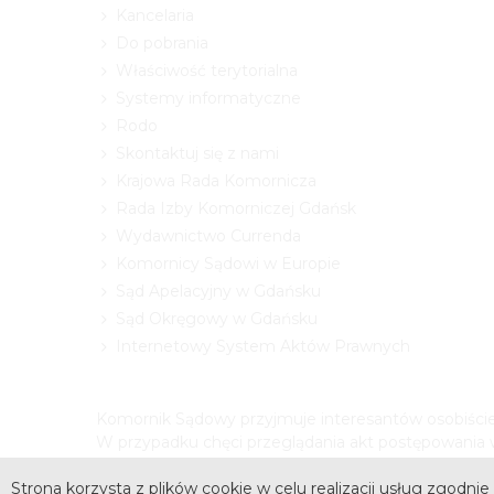
Kancelaria
Do pobrania
Właściwość terytorialna
Systemy informatyczne
Rodo
Skontaktuj się z nami
Krajowa Rada Komornicza
Rada Izby Komorniczej Gdańsk
Wydawnictwo Currenda
Komornicy Sądowi w Europie
Sąd Apelacyjny w Gdańsku
Sąd Okręgowy w Gdańsku
Internetowy System Aktów Prawnych
Komornik Sądowy przyjmuje interesantów osobiście 
W przypadku chęci przeglądania akt postępowania w
Strona korzysta z plików cookie w celu realizacji usług zgodnie