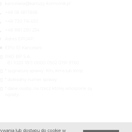
kancelaria@kartuzy-komornik.pl
+48 58 6811868
+48 730 116 630
+48 881 230 234
Adres EPUAP:
EPU ID Kancelarii:
PKO BP S.A.
81 1020 1811 0000 0502 0191 9760
* sygnaturę sprawy: Km, Kms lub Kmp
* dokładny numer sprawy
* dane osoby, na rzecz której wnoszone są
wpłaty
ywania lub dostępu do cookie w