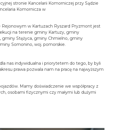
yjnej stronie Kancelarii Komorniczej przy Sądzie
ncelaria Komornicza w
e Rejonowym w Kartuzach Ryszard Pryzmont jest
kucji na terenie gminy Kartuzy, gminy
o, gminy Stężyca, gminy Chmielno, gminy
miny Somonino, woj. pomorskie.
a nas indywidualna i priorytetem do tego, by byli
 zakresu prawa pozwala nam na pracę na najwyższym
h pojazdów. Mamy doświadczenie we współpracy z
czych, osobami fizycznymi czy małymi lub dużymi